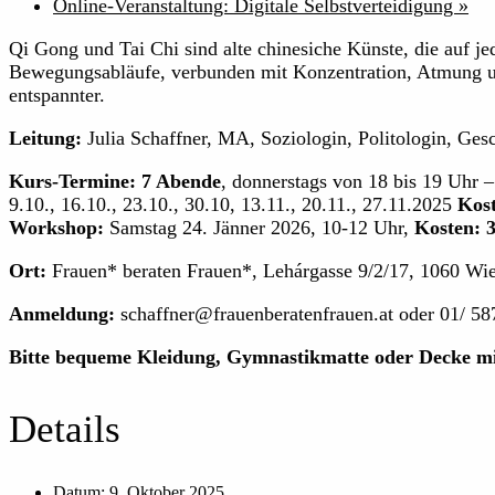
Online-Veranstaltung: Digitale Selbstverteidigung
»
Qi Gong und Tai Chi sind alte chinesiche Künste, die auf je
Bewegungsabläufe, verbunden mit Konzentration, Atmung un
entspannter.
Leitung:
Julia Schaffner, MA, Soziologin, Politologin, Gesc
Kurs-Termine:
7 Abende
, donnerstags von 18 bis 19 Uhr –
9.10., 16.10., 23.10., 30.10, 13.11., 20.11., 27.11.2025
Kost
Workshop:
Samstag 24. Jänner 2026, 10-12 Uhr,
Kosten: 3
Ort:
Frauen* beraten Frauen*, Lehárgasse 9/2/17, 1060 Wi
Anmeldung:
schaffner@frauenberatenfrauen.at oder 01/ 58
Bitte bequeme Kleidung, Gymnastikmatte oder Decke mi
Details
Datum:
9. Oktober 2025