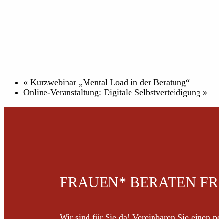
«
Kurzwebinar „Mental Load in der Beratung“
Online-Veranstaltung: Digitale Selbstverteidigung
»
FRAUEN* BERATEN F
Wir sind für Sie da! Vereinbaren Sie einen 